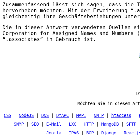
Zusammenfassend lässt sich sagen, dass die
T
hervorheben möchten. Mit der Erweiterung “.a
gleichzeitig ihre Geschäftsbeziehungen unter
Die in dieser Antwort verwendeten Quellen si
Corporation for Assigned Names and Numbers (
“.associates” in Gebrauch ist.
D
Möchten Sie in diesem Art
CSS
|
NodeJS
|
DNS
|
DMARC
|
MAPI
|
NNTP
|
htaccess
|
|
SNMP
|
SEO
|
E-Mail
|
LXC
|
HTTP
|
MangoDB
|
SFTP
Joomla
|
IPV6
|
BGP
|
Django
|
Reactj