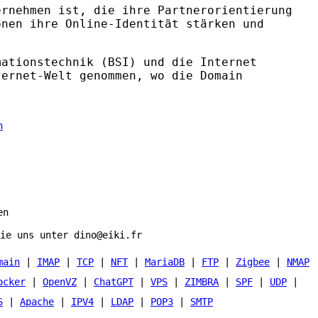
rnehmen ist, die ihre Partnerorientierung
onen ihre Online-Identität stärken und
mationstechnik (
BSI
) und die Internet
ternet-Welt genommen, wo die Domain
en
ie uns unter dino@eiki.fr
main
|
IMAP
|
TCP
|
NFT
|
MariaDB
|
FTP
|
Zigbee
|
NMAP
ocker
|
OpenVZ
|
ChatGPT
|
VPS
|
ZIMBRA
|
SPF
|
UDP
|
S
|
Apache
|
IPV4
|
LDAP
|
POP3
|
SMTP