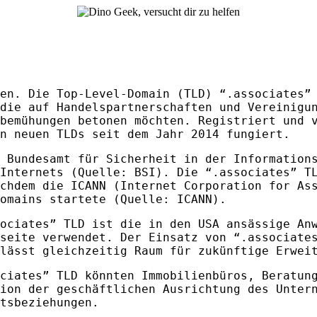
en. Die Top-Level-Domain (
TLD
) “.associates”
die auf Handelspartnerschaften und Vereinigu
bemühungen betonen möchten. Registriert und 
on neuen
TLD
s seit dem Jahr 2014 fungiert.
 Bundesamt für Sicherheit in der Information
 Internets (Quelle:
BSI
). Die “.associates”
T
achdem die
ICANN
(Internet Corporation for Ass
Domains startete (Quelle:
ICANN
).
sociates”
TLD
ist die in den
USA
ansässige Anw
seite verwendet. Der Einsatz von “.associate
lässt gleichzeitig Raum für zukünftige Erwei
ociates”
TLD
könnten Immobilienbüros, Beratung
ion der geschäftlichen Ausrichtung des Unter
tsbeziehungen.