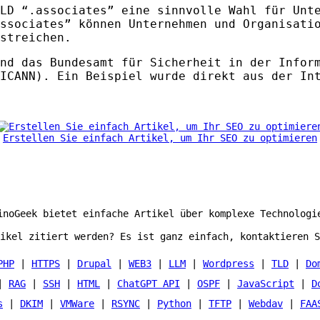
LD
“.associates” eine sinnvolle Wahl für Unte
ssociates” können Unternehmen und Organisati
streichen.
nd das Bundesamt für Sicherheit in der Infor
ICANN
). Ein Beispiel wurde direkt aus der In
Erstellen Sie einfach Artikel, um Ihr SEO zu optimieren
inoGeek bietet einfache Artikel über komplexe Technologi
ikel zitiert werden? Es ist ganz einfach, kontaktieren S
PHP
|
HTTPS
|
Drupal
|
WEB3
|
LLM
|
Wordpress
|
TLD
|
Do
|
RAG
|
SSH
|
HTML
|
ChatGPT API
|
OSPF
|
JavaScript
|
D
s
|
DKIM
|
VMWare
|
RSYNC
|
Python
|
TFTP
|
Webdav
|
FAA