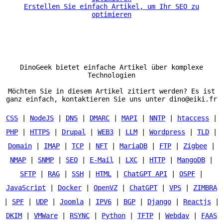
Erstellen Sie einfach Artikel, um Ihr SEO zu
optimieren
DinoGeek bietet einfache Artikel über komplexe
Technologien
Möchten Sie in diesem Artikel zitiert werden? Es ist
ganz einfach, kontaktieren Sie uns unter dino@eiki.fr
CSS
|
NodeJS
|
DNS
|
DMARC
|
MAPI
|
NNTP
|
htaccess
|
PHP
|
HTTPS
|
Drupal
|
WEB3
|
LLM
|
Wordpress
|
TLD
|
Domain
|
IMAP
|
TCP
|
NFT
|
MariaDB
|
FTP
|
Zigbee
|
NMAP
|
SNMP
|
SEO
|
E-Mail
|
LXC
|
HTTP
|
MangoDB
|
SFTP
|
RAG
|
SSH
|
HTML
|
ChatGPT API
|
OSPF
|
JavaScript
|
Docker
|
OpenVZ
|
ChatGPT
|
VPS
|
ZIMBRA
|
SPF
|
UDP
|
Joomla
|
IPV6
|
BGP
|
Django
|
Reactjs
|
DKIM
|
VMWare
|
RSYNC
|
Python
|
TFTP
|
Webdav
|
FAAS