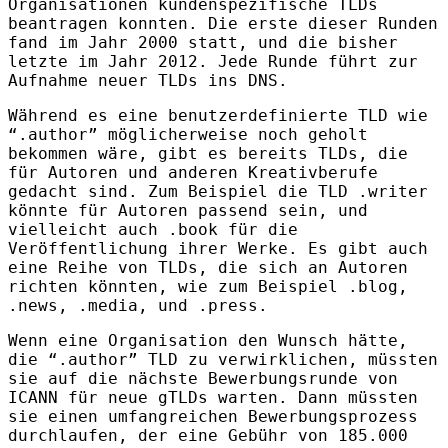
Organisationen kundenspezifische
TLD
s
beantragen konnten. Die erste dieser Runden
fand im Jahr 2000 statt, und die bisher
letzte im Jahr 2012. Jede Runde führt zur
Aufnahme neuer
TLD
s ins
DNS
.
Während es eine benutzerdefinierte
TLD
wie
“.author” möglicherweise noch geholt
bekommen wäre, gibt es bereits
TLD
s, die
für Autoren und anderen Kreativberufe
gedacht sind. Zum Beispiel die
TLD
.writer
könnte für Autoren passend sein, und
vielleicht auch .book für die
Veröffentlichung ihrer Werke. Es gibt auch
eine Reihe von
TLD
s, die sich an Autoren
richten könnten, wie zum Beispiel .blog,
.news, .media, und .press.
Wenn eine Organisation den Wunsch hätte,
die “.author”
TLD
zu verwirklichen, müssten
sie auf die nächste Bewerbungsrunde von
ICANN
für neue gTLDs warten. Dann müssten
sie einen umfangreichen Bewerbungsprozess
durchlaufen, der eine Gebühr von 185.000