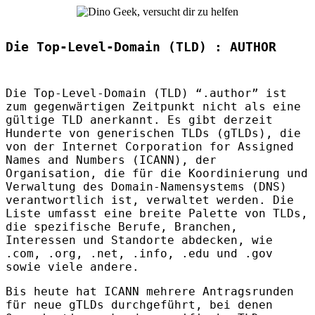
Die Top-Level-Domain (TLD) : AUTHOR
Die Top-Level-Domain (
TLD
) “.author” ist
zum gegenwärtigen Zeitpunkt nicht als eine
gültige
TLD
anerkannt. Es gibt derzeit
Hunderte von generischen
TLD
s (gTLDs), die
von der Internet Corporation for Assigned
Names and Numbers (
ICANN
), der
Organisation, die für die Koordinierung und
Verwaltung des Domain-Namensystems (
DNS
)
verantwortlich ist, verwaltet werden. Die
Liste umfasst eine breite Palette von
TLD
s,
die spezifische Berufe, Branchen,
Interessen und Standorte abdecken, wie
.com, .org, .net, .info, .edu und .gov
sowie viele andere.
Bis heute hat
ICANN
mehrere Antragsrunden
für neue gTLDs durchgeführt, bei denen