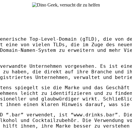
enerische Top-Level-Domain (gTLD), die von d
st eine von vielen
TLD
s, die im Zuge des neue
Domain-Namen-System zu erweitern und mehr Vi
verwandte Unternehmen vorgesehen. Es ist eine
n zu haben, die direkt auf ihre Branche und i
gistriertes Unternehmen, verwaltet und betri
tens spiegelt sie die Marke und das Geschäft
nehmens leicht zu identifizieren und zu find
ssioneller und glaubwürdiger wirkt. Schließl
t ihnen einen klaren Hinweis darauf, was sie
D
“.bar” verwendet, ist “www.drinks.bar”. Die
lkohol und Cocktailzubehör. Die Verwendung v
 hilft ihnen, ihre Marke besser zu verstehen