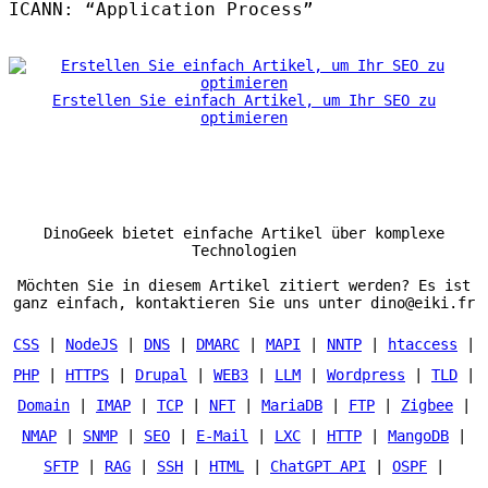
ICANN: “Application Process”
Erstellen Sie einfach Artikel, um Ihr SEO zu
optimieren
DinoGeek bietet einfache Artikel über komplexe
Technologien
Möchten Sie in diesem Artikel zitiert werden? Es ist
ganz einfach, kontaktieren Sie uns unter dino@eiki.fr
CSS
|
NodeJS
|
DNS
|
DMARC
|
MAPI
|
NNTP
|
htaccess
|
PHP
|
HTTPS
|
Drupal
|
WEB3
|
LLM
|
Wordpress
|
TLD
|
Domain
|
IMAP
|
TCP
|
NFT
|
MariaDB
|
FTP
|
Zigbee
|
NMAP
|
SNMP
|
SEO
|
E-Mail
|
LXC
|
HTTP
|
MangoDB
|
SFTP
|
RAG
|
SSH
|
HTML
|
ChatGPT API
|
OSPF
|