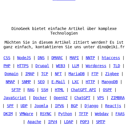
DinoGeek bietet einfache Artikel über komplexe
Technologien
Möchten Sie in diesem Artikel zitiert werden? Es ist
ganz einfach, kontaktieren Sie uns unter dino@eiki.fr
CSS
|
NodeJS
|
DNS
|
DMARC
|
MAPI
|
NNTP
|
htaccess
|
PHP
|
HTTPS
|
Drupal
|
WEB3
|
LLM
|
Wordpress
|
TLD
|
Domain
|
IMAP
|
TCP
|
NFT
|
MariaDB
|
FTP
|
Zigbee
|
NMAP
|
SNMP
|
SEO
|
E-Mail
|
LXC
|
HTTP
|
MangoDB
|
SFTP
|
RAG
|
SSH
|
HTML
|
ChatGPT API
|
OSPF
|
JavaScript
|
Docker
|
OpenVZ
|
ChatGPT
|
VPS
|
ZIMBRA
|
SPF
|
UDP
|
Joomla
|
IPV6
|
BGP
|
Django
|
Reactjs
|
DKIM
|
VMWare
|
RSYNC
|
Python
|
TFTP
|
Webdav
|
FAAS
|
Apache
|
IPV4
|
LDAP
|
POP3
|
SMTP