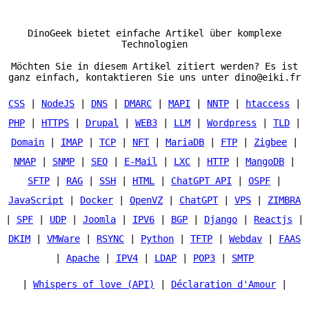
DinoGeek bietet einfache Artikel über komplexe
Technologien
Möchten Sie in diesem Artikel zitiert werden? Es ist
ganz einfach, kontaktieren Sie uns unter dino@eiki.fr
CSS
|
NodeJS
|
DNS
|
DMARC
|
MAPI
|
NNTP
|
htaccess
|
PHP
|
HTTPS
|
Drupal
|
WEB3
|
LLM
|
Wordpress
|
TLD
|
Domain
|
IMAP
|
TCP
|
NFT
|
MariaDB
|
FTP
|
Zigbee
|
NMAP
|
SNMP
|
SEO
|
E-Mail
|
LXC
|
HTTP
|
MangoDB
|
SFTP
|
RAG
|
SSH
|
HTML
|
ChatGPT API
|
OSPF
|
JavaScript
|
Docker
|
OpenVZ
|
ChatGPT
|
VPS
|
ZIMBRA
|
SPF
|
UDP
|
Joomla
|
IPV6
|
BGP
|
Django
|
Reactjs
|
DKIM
|
VMWare
|
RSYNC
|
Python
|
TFTP
|
Webdav
|
FAAS
|
Apache
|
IPV4
|
LDAP
|
POP3
|
SMTP
|
Whispers of love (API)
|
Déclaration d'Amour
|