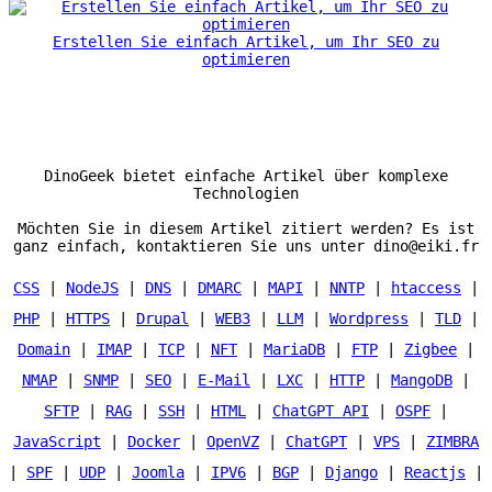
Erstellen Sie einfach Artikel, um Ihr SEO zu
optimieren
DinoGeek bietet einfache Artikel über komplexe
Technologien
Möchten Sie in diesem Artikel zitiert werden? Es ist
ganz einfach, kontaktieren Sie uns unter dino@eiki.fr
CSS
|
NodeJS
|
DNS
|
DMARC
|
MAPI
|
NNTP
|
htaccess
|
PHP
|
HTTPS
|
Drupal
|
WEB3
|
LLM
|
Wordpress
|
TLD
|
Domain
|
IMAP
|
TCP
|
NFT
|
MariaDB
|
FTP
|
Zigbee
|
NMAP
|
SNMP
|
SEO
|
E-Mail
|
LXC
|
HTTP
|
MangoDB
|
SFTP
|
RAG
|
SSH
|
HTML
|
ChatGPT API
|
OSPF
|
JavaScript
|
Docker
|
OpenVZ
|
ChatGPT
|
VPS
|
ZIMBRA
|
SPF
|
UDP
|
Joomla
|
IPV6
|
BGP
|
Django
|
Reactjs
|