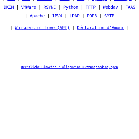
DKIM
|
VMWare
|
RSYNC
|
Python
|
TFTP
|
Webdav
|
FAAS
|
Apache
|
IPV4
|
LDAP
|
POP3
|
SMTP
|
Whispers of love (API)
|
Déclaration d'Amour
|
Rechtliche Hinweise / Allgemeine Nutzungsbedingungen