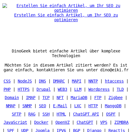
Erstellen Sie einfach Artikel, um Ihr SEO zu
optimieren
DinoGeek bietet einfache Artikel über komplexe
Technologien
Möchten Sie in diesem Artikel zitiert werden? Es ist
ganz einfach, kontaktieren Sie uns unter dino@eiki.fr
CSS
|
NodeJS
|
DNS
|
DMARC
|
MAPI
|
NNTP
|
htaccess
|
PHP
|
HTTPS
|
Drupal
|
WEB3
|
LLM
|
Wordpress
|
TLD
|
Domain
|
IMAP
|
TCP
|
NFT
|
MariaDB
|
FTP
|
Zigbee
|
NMAP
|
SNMP
|
SEO
|
E-Mail
|
LXC
|
HTTP
|
MangoDB
|
SFTP
|
RAG
|
SSH
|
HTML
|
ChatGPT API
|
OSPF
|
JavaScript
|
Docker
|
OpenVZ
|
ChatGPT
|
VPS
|
ZIMBRA
|
SPF
|
UDP
|
Joomla
|
IPV6
|
BGP
|
Django
|
Reactjs
|