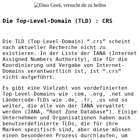
Die Top-Level-Domain (TLD) : CRS
Die
TLD
(Top-Level-Domain) “.crs” scheint
nach aktueller Recherche nicht zu
existieren. In der Liste der
IANA
(Internet
Assigned Numbers Authority), die für die
Koordinierung und Vergabe von Internet-
Domains verantwortlich ist, ist “.crs”
nicht aufgeführt.
Es gibt eine Vielzahl von vordefinierten
Top-Level-Domains wie .com, .org, .net und
Ländercode-
TLD
s wie .de, .fr, .us und so
weiter, die alle von der
IANA
verwaltet
werden (
IANA
, “Root Zone Database”). Einige
Unternehmen und Organisationen haben auch
benutzerdefinierte
TLD
s, die für ihre
Marken spezifisch sind, aber diese müssen
einen besonderen Prozess durchlaufen, um