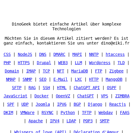
DinoGeek bietet einfache Artikel über komplexe
Technologien
Möchten Sie in diesem Artikel zitiert werden? Es ist
ganz einfach, kontaktieren Sie uns unter dino@eiki.fr
CSS
|
NodeJS
|
DNS
|
DMARC
|
MAPI
|
NNTP
|
htaccess
|
PHP
|
HTTPS
|
Drupal
|
WEB3
|
LLM
|
Wordpress
|
TLD
|
Domain
|
IMAP
|
TCP
|
NFT
|
MariaDB
|
FTP
|
Zigbee
|
NMAP
|
SNMP
|
SEO
|
E-Mail
|
LXC
|
HTTP
|
MangoDB
|
SFTP
|
RAG
|
SSH
|
HTML
|
ChatGPT API
|
OSPF
|
JavaScript
|
Docker
|
OpenVZ
|
ChatGPT
|
VPS
|
ZIMBRA
|
SPF
|
UDP
|
Joomla
|
IPV6
|
BGP
|
Django
|
Reactjs
|
DKIM
|
VMWare
|
RSYNC
|
Python
|
TFTP
|
Webdav
|
FAAS
|
Apache
|
IPV4
|
LDAP
|
POP3
|
SMTP
|
Whispers of love (API)
|
Déclaration d'Amour
|