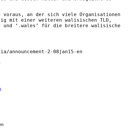
 voraus, an der sich viele Organisationen
tig mit einer weiteren walisischen
TLD
,
r und ‘.wales’ für die breitere walisische
dia/announcement-2-08jan15-en
n
en