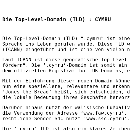
Die Top-Level-Domain (TLD) : CYMRU
Die Top-Level-Domain (
TLD
) “.cymru” ist ein
Sprache ins Leben gerufen wurde. Diese
TLD
w
(
ICANN
) eingeführt und ist eine von vielen n
Laut
ICANN
ist diese geografische Top-Level-
fördern“. Die ‘.cymru’-Domain ist somit ein 
dem offiziellen Registrar für .UK-Domains, e
Mit der Einführung dieser neuen Domain könne
nun eine speziellere, relevantere und erkenn
‘Jones the Bread’ heißt, sich entscheiden, d
die lokale Bedeutung ihres Geschäfts hervorz
Darüber hinaus nutzt der walisische Fußballv
die Verwendung der Adresse ‘www.faw.cymru’. 
rechtliche Sender S4C nutzt ‘www.s4c.cymru’.
Die ‘.cymru’-
TLD
ist also ein klares Zeichen