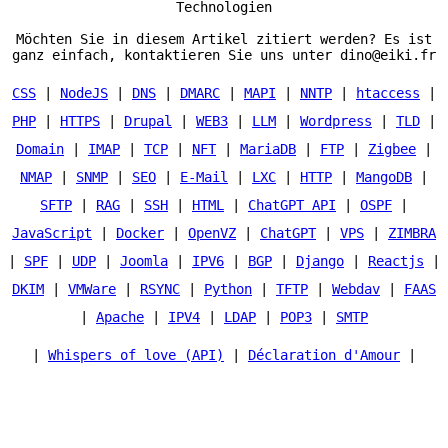
Technologien
Möchten Sie in diesem Artikel zitiert werden? Es ist
ganz einfach, kontaktieren Sie uns unter dino@eiki.fr
CSS
|
NodeJS
|
DNS
|
DMARC
|
MAPI
|
NNTP
|
htaccess
|
PHP
|
HTTPS
|
Drupal
|
WEB3
|
LLM
|
Wordpress
|
TLD
|
Domain
|
IMAP
|
TCP
|
NFT
|
MariaDB
|
FTP
|
Zigbee
|
NMAP
|
SNMP
|
SEO
|
E-Mail
|
LXC
|
HTTP
|
MangoDB
|
SFTP
|
RAG
|
SSH
|
HTML
|
ChatGPT API
|
OSPF
|
JavaScript
|
Docker
|
OpenVZ
|
ChatGPT
|
VPS
|
ZIMBRA
|
SPF
|
UDP
|
Joomla
|
IPV6
|
BGP
|
Django
|
Reactjs
|
DKIM
|
VMWare
|
RSYNC
|
Python
|
TFTP
|
Webdav
|
FAAS
|
Apache
|
IPV4
|
LDAP
|
POP3
|
SMTP
|
Whispers of love (API)
|
Déclaration d'Amour
|