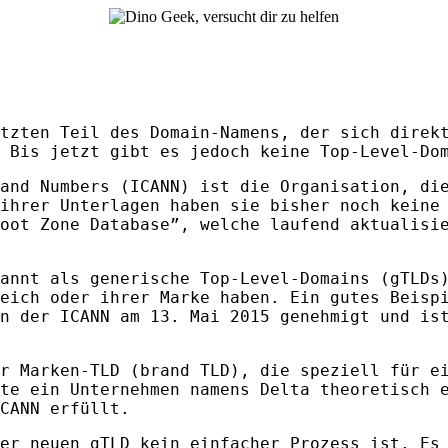
tzten Teil des Domain-Namens, der sich direk
 Bis jetzt gibt es jedoch keine Top-Level-Do
and Numbers (
ICANN
) ist die Organisation, di
 ihrer Unterlagen haben sie bisher noch kein
oot Zone Database”, welche laufend aktualisi
annt als generische Top-Level-Domains (gTLDs
eich oder ihrer Marke haben. Ein gutes Beisp
on der
ICANN
am 13. Mai 2015 genehmigt und ist
r Marken-
TLD
(brand
TLD
), die speziell für e
te ein Unternehmen namens Delta theoretisch 
CANN
erfüllt.
er neuen gTLD kein einfacher Prozess ist. Es