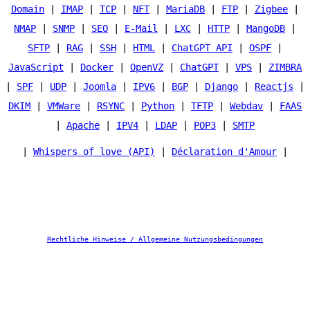
Domain
|
IMAP
|
TCP
|
NFT
|
MariaDB
|
FTP
|
Zigbee
|
NMAP
|
SNMP
|
SEO
|
E-Mail
|
LXC
|
HTTP
|
MangoDB
|
SFTP
|
RAG
|
SSH
|
HTML
|
ChatGPT API
|
OSPF
|
JavaScript
|
Docker
|
OpenVZ
|
ChatGPT
|
VPS
|
ZIMBRA
|
SPF
|
UDP
|
Joomla
|
IPV6
|
BGP
|
Django
|
Reactjs
|
DKIM
|
VMWare
|
RSYNC
|
Python
|
TFTP
|
Webdav
|
FAAS
|
Apache
|
IPV4
|
LDAP
|
POP3
|
SMTP
|
Whispers of love (API)
|
Déclaration d'Amour
|
Rechtliche Hinweise / Allgemeine Nutzungsbedingungen