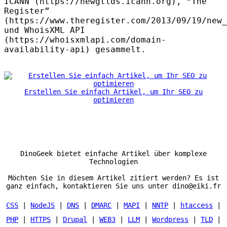
ICANN
(https://newgtlds.icann.org), “The
Register”
(https://www.theregister.com/2013/09/19/new_
und WhoisXML
API
(https://whoisxmlapi.com/domain-
availability-api) gesammelt.
Erstellen Sie einfach Artikel, um Ihr SEO zu
optimieren
DinoGeek bietet einfache Artikel über komplexe
Technologien
Möchten Sie in diesem Artikel zitiert werden? Es ist
ganz einfach, kontaktieren Sie uns unter dino@eiki.fr
CSS
|
NodeJS
|
DNS
|
DMARC
|
MAPI
|
NNTP
|
htaccess
|
PHP
|
HTTPS
|
Drupal
|
WEB3
|
LLM
|
Wordpress
|
TLD
|