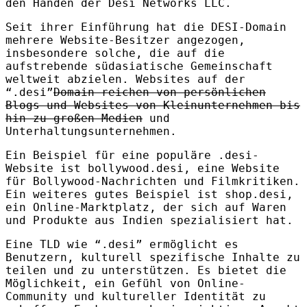
den Händen der Desi Networks
LLC
.
Seit ihrer Einführung hat die
DESI
-Domain
mehrere Website-Besitzer angezogen,
insbesondere solche, die auf die
aufstrebende südasiatische Gemeinschaft
weltweit abzielen. Websites auf der
“.desi”
Domain reichen von persönlichen
Blogs und Websites von Kleinunternehmen bis
hin zu großen Medien
und
Unterhaltungsunternehmen.
Ein Beispiel für eine populäre .desi-
Website ist bollywood.desi, eine Website
für Bollywood-Nachrichten und Filmkritiken.
Ein weiteres gutes Beispiel ist shop.desi,
ein Online-Marktplatz, der sich auf Waren
und Produkte aus Indien spezialisiert hat.
Eine
TLD
wie “.desi” ermöglicht es
Benutzern, kulturell spezifische Inhalte zu
teilen und zu unterstützen. Es bietet die
Möglichkeit, ein Gefühl von Online-
Community und kultureller Identität zu