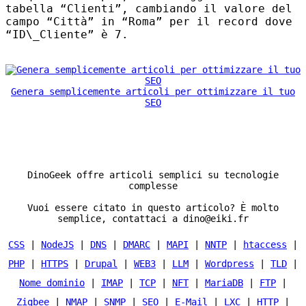
tabella “Clienti”, cambiando il valore del
campo “Città” in “Roma” per il record dove
“ID\_Cliente” è 7.
Genera semplicemente articoli per ottimizzare il tuo
SEO
DinoGeek offre articoli semplici su tecnologie
complesse
Vuoi essere citato in questo articolo? È molto
semplice, contattaci a dino@eiki.fr
CSS
|
NodeJS
|
DNS
|
DMARC
|
MAPI
|
NNTP
|
htaccess
|
PHP
|
HTTPS
|
Drupal
|
WEB3
|
LLM
|
Wordpress
|
TLD
|
Nome dominio
|
IMAP
|
TCP
|
NFT
|
MariaDB
|
FTP
|
Zigbee
|
NMAP
|
SNMP
|
SEO
|
E-Mail
|
LXC
|
HTTP
|