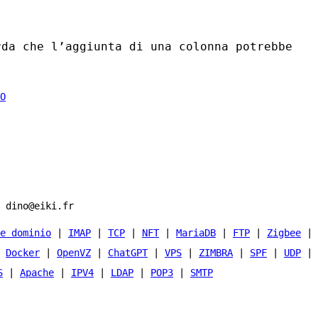
rda che l’aggiunta di una colonna potrebbe
 dino@eiki.fr
e dominio
|
IMAP
|
TCP
|
NFT
|
MariaDB
|
FTP
|
Zigbee
|
|
Docker
|
OpenVZ
|
ChatGPT
|
VPS
|
ZIMBRA
|
SPF
|
UDP
|
S
|
Apache
|
IPV4
|
LDAP
|
POP3
|
SMTP