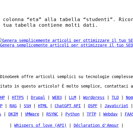
 colonna “eta” alla tabella “studenti”. Rico
 tua tabella contiene molti dati.
Genera semplicemente articoli per ottimizzare il tuo SEO
DinoGeek offre articoli semplici su tecnologie complesse
itato in questo articolo? È molto semplice, contattaci a
HP
|
HTTPS
|
Drupal
|
WEB3
|
LLM
|
Wordpress
|
TLD
|
Nom
P
|
RAG
|
SSH
|
HTML
|
ChatGPT API
|
OSPF
|
JavaScript
s
|
DKIM
|
VMWare
|
RSYNC
|
Python
|
TFTP
|
Webdav
|
FAA
|
Whispers of love (API)
|
Déclaration d'Amour
|