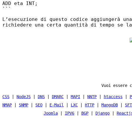
ADD eta
INT
;
```
L’esecuzione di questo codice aggiungerà una
richiedere una certa quantità di tempo se la
Vuoi essere c
CSS
|
NodeJS
|
DNS
|
DMARC
|
MAPI
|
NNTP
|
htaccess
|
P
NMAP
|
SNMP
|
SEO
|
E-Mail
|
LXC
|
HTTP
|
MangoDB
|
SFT
Joomla
|
IPV6
|
BGP
|
Django
|
Reactj