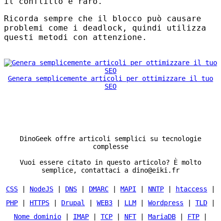
il conflitto è raro.
Ricorda sempre che il blocco può causare
problemi come i deadlock, quindi utilizza
questi metodi con attenzione.
Genera semplicemente articoli per ottimizzare il tuo
SEO
DinoGeek offre articoli semplici su tecnologie
complesse
Vuoi essere citato in questo articolo? È molto
semplice, contattaci a dino@eiki.fr
CSS
|
NodeJS
|
DNS
|
DMARC
|
MAPI
|
NNTP
|
htaccess
|
PHP
|
HTTPS
|
Drupal
|
WEB3
|
LLM
|
Wordpress
|
TLD
|
Nome dominio
|
IMAP
|
TCP
|
NFT
|
MariaDB
|
FTP
|