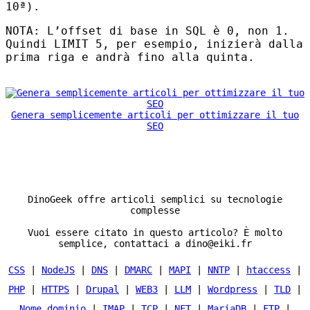
10ª).
NOTA
: L’offset di base in
SQL
è 0, non 1.
Quindi
LIMIT
5, per esempio, inizierà dalla
prima riga e andrà fino alla quinta.
Genera semplicemente articoli per ottimizzare il tuo
SEO
DinoGeek offre articoli semplici su tecnologie
complesse
Vuoi essere citato in questo articolo? È molto
semplice, contattaci a dino@eiki.fr
CSS
|
NodeJS
|
DNS
|
DMARC
|
MAPI
|
NNTP
|
htaccess
|
PHP
|
HTTPS
|
Drupal
|
WEB3
|
LLM
|
Wordpress
|
TLD
|
Nome dominio
|
IMAP
|
TCP
|
NFT
|
MariaDB
|
FTP
|