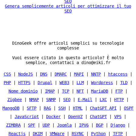
Genera semplicemente articoli per ottimizzare il tuo
SEO
DinoGeek offre articoli semplici su tecnologie
complesse
Vuoi essere citato in questo articolo? È molto
semplice, contattaci a dino@eiki.fr
CSS
|
NodeJS
|
DNS
|
DMARC
|
MAPI
|
NNTP
|
htaccess
|
PHP
|
HTTPS
|
Drupal
|
WEB3
|
LLM
|
Wordpress
|
TLD
|
Nome dominio
|
IMAP
|
TCP
|
NFT
|
MariaDB
|
FTP
|
Zigbee
|
NMAP
|
SNMP
|
SEO
|
E-Mail
|
LXC
|
HTTP
|
MangoDB
|
SFTP
|
RAG
|
SSH
|
HTML
|
ChatGPT API
|
OSPF
|
JavaScript
|
Docker
|
OpenVZ
|
ChatGPT
|
VPS
|
ZIMBRA
|
SPF
|
UDP
|
Joomla
|
IPV6
|
BGP
|
Django
|
Reactjs
|
DKIM
|
VMWare
|
RSYNC
|
Python
|
TFTP
|