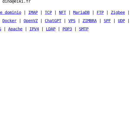
 dino@eiki.fr
e dominio
|
IMAP
|
TCP
|
NFT
|
MariaDB
|
FTP
|
Zigbee
|
|
Docker
|
OpenVZ
|
ChatGPT
|
VPS
|
ZIMBRA
|
SPF
|
UDP
|
S
|
Apache
|
IPV4
|
LDAP
|
POP3
|
SMTP