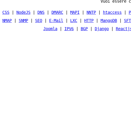
Vuoi essere c
CSS
|
NodeJS
|
DNS
|
DMARC
|
MAPI
|
NNTP
|
htaccess
|
P
NMAP
|
SNMP
|
SEO
|
E-Mail
|
LXC
|
HTTP
|
MangoDB
|
SFT
Joomla
|
IPV6
|
BGP
|
Django
|
Reactj