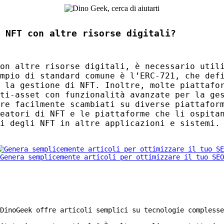
 NFT con altre risorse digitali?
on altre risorse digitali, è necessario utili
mpio di standard comune è l’
ERC
-721, che def
e la gestione di
NFT
. Inoltre, molte piattaf
ti-asset con funzionalità avanzate per la ge
re facilmente scambiati su diverse piattaform
reatori di
NFT
e le piattaforme che li ospitan
ti degli
NFT
in altre applicazioni e sistemi.
Genera semplicemente articoli per ottimizzare il tuo SEO
DinoGeek offre articoli semplici su tecnologie complesse