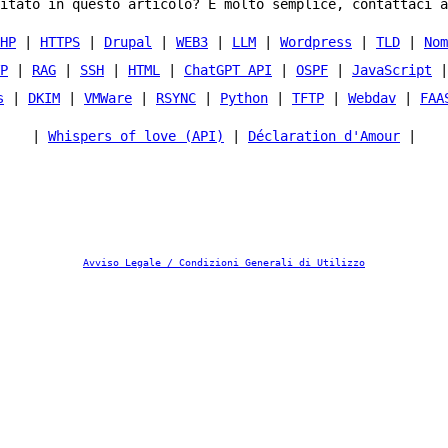
itato in questo articolo? È molto semplice, contattaci a
HP
|
HTTPS
|
Drupal
|
WEB3
|
LLM
|
Wordpress
|
TLD
|
Nom
P
|
RAG
|
SSH
|
HTML
|
ChatGPT API
|
OSPF
|
JavaScript
s
|
DKIM
|
VMWare
|
RSYNC
|
Python
|
TFTP
|
Webdav
|
FAA
|
Whispers of love (API)
|
Déclaration d'Amour
|
Avviso Legale / Condizioni Generali di Utilizzo