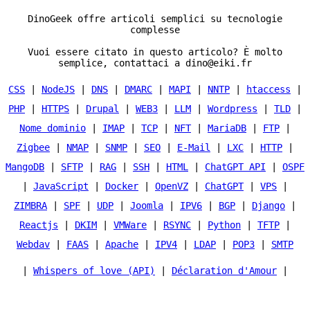
DinoGeek offre articoli semplici su tecnologie
complesse
Vuoi essere citato in questo articolo? È molto
semplice, contattaci a dino@eiki.fr
CSS
|
NodeJS
|
DNS
|
DMARC
|
MAPI
|
NNTP
|
htaccess
|
PHP
|
HTTPS
|
Drupal
|
WEB3
|
LLM
|
Wordpress
|
TLD
|
Nome dominio
|
IMAP
|
TCP
|
NFT
|
MariaDB
|
FTP
|
Zigbee
|
NMAP
|
SNMP
|
SEO
|
E-Mail
|
LXC
|
HTTP
|
MangoDB
|
SFTP
|
RAG
|
SSH
|
HTML
|
ChatGPT API
|
OSPF
|
JavaScript
|
Docker
|
OpenVZ
|
ChatGPT
|
VPS
|
ZIMBRA
|
SPF
|
UDP
|
Joomla
|
IPV6
|
BGP
|
Django
|
Reactjs
|
DKIM
|
VMWare
|
RSYNC
|
Python
|
TFTP
|
Webdav
|
FAAS
|
Apache
|
IPV4
|
LDAP
|
POP3
|
SMTP
|
Whispers of love (API)
|
Déclaration d'Amour
|