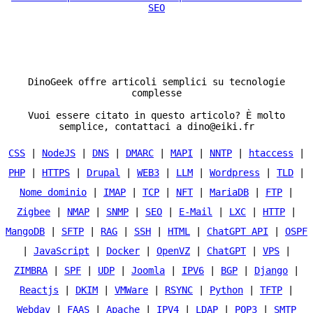
SEO
DinoGeek offre articoli semplici su tecnologie
complesse
Vuoi essere citato in questo articolo? È molto
semplice, contattaci a dino@eiki.fr
CSS
|
NodeJS
|
DNS
|
DMARC
|
MAPI
|
NNTP
|
htaccess
|
PHP
|
HTTPS
|
Drupal
|
WEB3
|
LLM
|
Wordpress
|
TLD
|
Nome dominio
|
IMAP
|
TCP
|
NFT
|
MariaDB
|
FTP
|
Zigbee
|
NMAP
|
SNMP
|
SEO
|
E-Mail
|
LXC
|
HTTP
|
MangoDB
|
SFTP
|
RAG
|
SSH
|
HTML
|
ChatGPT API
|
OSPF
|
JavaScript
|
Docker
|
OpenVZ
|
ChatGPT
|
VPS
|
ZIMBRA
|
SPF
|
UDP
|
Joomla
|
IPV6
|
BGP
|
Django
|
Reactjs
|
DKIM
|
VMWare
|
RSYNC
|
Python
|
TFTP
|
Webdav
|
FAAS
|
Apache
|
IPV4
|
LDAP
|
POP3
|
SMTP