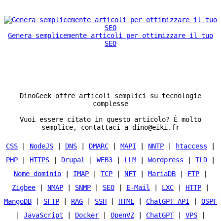
Genera semplicemente articoli per ottimizzare il tuo
SEO
DinoGeek offre articoli semplici su tecnologie
complesse
Vuoi essere citato in questo articolo? È molto
semplice, contattaci a dino@eiki.fr
CSS
|
NodeJS
|
DNS
|
DMARC
|
MAPI
|
NNTP
|
htaccess
|
PHP
|
HTTPS
|
Drupal
|
WEB3
|
LLM
|
Wordpress
|
TLD
|
Nome dominio
|
IMAP
|
TCP
|
NFT
|
MariaDB
|
FTP
|
Zigbee
|
NMAP
|
SNMP
|
SEO
|
E-Mail
|
LXC
|
HTTP
|
MangoDB
|
SFTP
|
RAG
|
SSH
|
HTML
|
ChatGPT API
|
OSPF
|
JavaScript
|
Docker
|
OpenVZ
|
ChatGPT
|
VPS
|