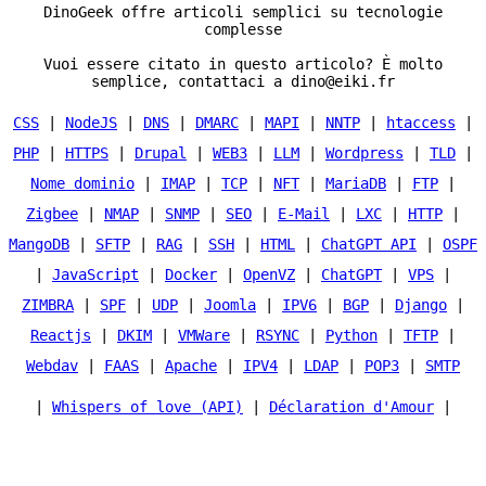
DinoGeek offre articoli semplici su tecnologie
complesse
Vuoi essere citato in questo articolo? È molto
semplice, contattaci a dino@eiki.fr
CSS
|
NodeJS
|
DNS
|
DMARC
|
MAPI
|
NNTP
|
htaccess
|
PHP
|
HTTPS
|
Drupal
|
WEB3
|
LLM
|
Wordpress
|
TLD
|
Nome dominio
|
IMAP
|
TCP
|
NFT
|
MariaDB
|
FTP
|
Zigbee
|
NMAP
|
SNMP
|
SEO
|
E-Mail
|
LXC
|
HTTP
|
MangoDB
|
SFTP
|
RAG
|
SSH
|
HTML
|
ChatGPT API
|
OSPF
|
JavaScript
|
Docker
|
OpenVZ
|
ChatGPT
|
VPS
|
ZIMBRA
|
SPF
|
UDP
|
Joomla
|
IPV6
|
BGP
|
Django
|
Reactjs
|
DKIM
|
VMWare
|
RSYNC
|
Python
|
TFTP
|
Webdav
|
FAAS
|
Apache
|
IPV4
|
LDAP
|
POP3
|
SMTP
|
Whispers of love (API)
|
Déclaration d'Amour
|