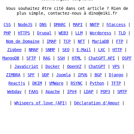
Vous souhaitez être cité dans cet article ? Rien de
plus simple, contactez-nous à dino@eiki.fr
CSS
|
NodeJS
|
DNS
|
DMARC
|
MAPI
|
NNTP
|
htaccess
|
PHP
|
HTTPS
|
Drupal
|
WEB3
|
LLM
|
Wordpress
|
TLD
|
Nom de Domaine
|
IMAP
|
TCP
|
NFT
|
MariaDB
|
FTP
|
Zigbee
|
NMAP
|
SNMP
|
SEO
|
E-Mail
|
LXC
|
HTTP
|
MangoDB
|
SFTP
|
RAG
|
SSH
|
HTML
|
ChatGPT API
|
OSPF
|
JavaScript
|
Docker
|
OpenVZ
|
ChatGPT
|
VPS
|
ZIMBRA
|
SPF
|
UDP
|
Joomla
|
IPV6
|
BGP
|
Django
|
Reactjs
|
DKIM
|
VMWare
|
RSYNC
|
Python
|
TFTP
|
Webdav
|
FAAS
|
Apache
|
IPV4
|
LDAP
|
POP3
|
SMTP
|
Whispers of love (API)
|
Déclaration d'Amour
|