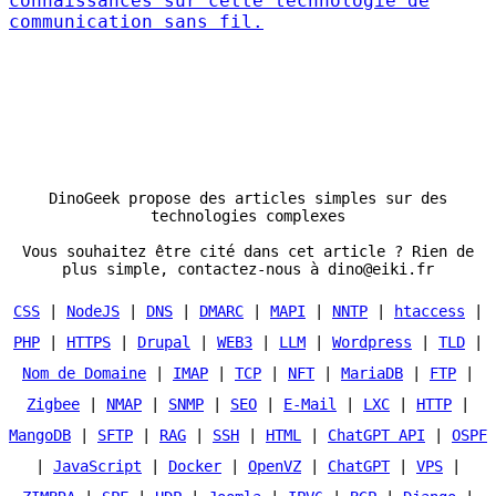
connaissances sur cette technologie de
communication sans fil.
DinoGeek propose des articles simples sur des
technologies complexes
Vous souhaitez être cité dans cet article ? Rien de
plus simple, contactez-nous à dino@eiki.fr
CSS
|
NodeJS
|
DNS
|
DMARC
|
MAPI
|
NNTP
|
htaccess
|
PHP
|
HTTPS
|
Drupal
|
WEB3
|
LLM
|
Wordpress
|
TLD
|
Nom de Domaine
|
IMAP
|
TCP
|
NFT
|
MariaDB
|
FTP
|
Zigbee
|
NMAP
|
SNMP
|
SEO
|
E-Mail
|
LXC
|
HTTP
|
MangoDB
|
SFTP
|
RAG
|
SSH
|
HTML
|
ChatGPT API
|
OSPF
|
JavaScript
|
Docker
|
OpenVZ
|
ChatGPT
|
VPS
|