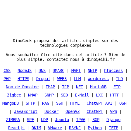
DinoGeek propose des articles simples sur des
technologies complexes
Vous souhaitez être cité dans cet article ? Rien de
plus simple, contactez-nous à dino@eiki.fr
CSS
|
NodeJS
|
DNS
|
DMARC
|
MAPI
|
NNTP
|
htaccess
|
PHP
|
HTTPS
|
Drupal
|
WEB3
|
LLM
|
Wordpress
|
TLD
|
Nom de Domaine
|
IMAP
|
TCP
|
NFT
|
MariaDB
|
FTP
|
Zigbee
|
NMAP
|
SNMP
|
SEO
|
E-Mail
|
LXC
|
HTTP
|
MangoDB
|
SFTP
|
RAG
|
SSH
|
HTML
|
ChatGPT API
|
OSPF
|
JavaScript
|
Docker
|
OpenVZ
|
ChatGPT
|
VPS
|
ZIMBRA
|
SPF
|
UDP
|
Joomla
|
IPV6
|
BGP
|
Django
|
Reactjs
|
DKIM
|
VMWare
|
RSYNC
|
Python
|
TFTP
|