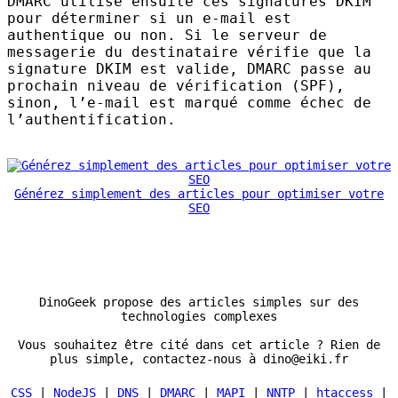
DMARC
utilise ensuite ces signatures
DKIM
pour déterminer si un e-mail est
authentique ou non. Si le serveur de
messagerie du destinataire vérifie que la
signature
DKIM
est valide,
DMARC
passe au
prochain niveau de vérification (
SPF
),
sinon, l’e-mail est marqué comme échec de
l’authentification.
Générez simplement des articles pour optimiser votre
SEO
DinoGeek propose des articles simples sur des
technologies complexes
Vous souhaitez être cité dans cet article ? Rien de
plus simple, contactez-nous à dino@eiki.fr
CSS
|
NodeJS
|
DNS
|
DMARC
|
MAPI
|
NNTP
|
htaccess
|