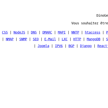
DinoGe
Vous souhaitez être
CSS
|
NodeJS
|
DNS
|
DMARC
|
MAPI
|
NNTP
|
htaccess
|
P
|
NMAP
|
SNMP
|
SEO
|
E-Mail
|
LXC
|
HTTP
|
MangoDB
|
S
|
Joomla
|
IPV6
|
BGP
|
Django
|
React