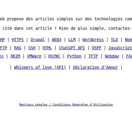
ek propose des articles simples sur des technologies com
 cité dans cet article ? Rien de plus simple, contactez-
HP
|
HTTPS
|
Drupal
|
WEB3
|
LLM
|
Wordpress
|
TLD
|
Nom
FTP
|
RAG
|
SSH
|
HTML
|
ChatGPT API
|
OSPF
|
JavaScript
js
|
DKIM
|
VMWare
|
RSYNC
|
Python
|
TFTP
|
Webdav
|
FA
|
Whispers of love (API)
|
Déclaration d'Amour
|
Mentions Légales / Conditions Générales d'Utilisation