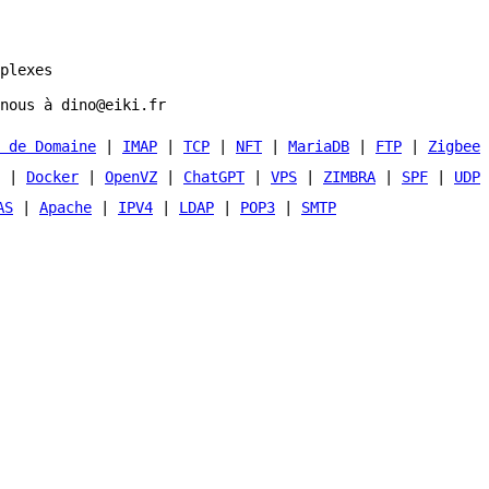
plexes
nous à dino@eiki.fr
 de Domaine
|
IMAP
|
TCP
|
NFT
|
MariaDB
|
FTP
|
Zigbee
|
Docker
|
OpenVZ
|
ChatGPT
|
VPS
|
ZIMBRA
|
SPF
|
UDP
AS
|
Apache
|
IPV4
|
LDAP
|
POP3
|
SMTP