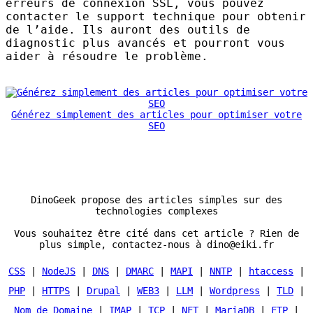
erreurs de connexion
SSL
, vous pouvez
contacter le support technique pour obtenir
de l’aide. Ils auront des outils de
diagnostic plus avancés et pourront vous
aider à résoudre le problème.
Générez simplement des articles pour optimiser votre
SEO
DinoGeek propose des articles simples sur des
technologies complexes
Vous souhaitez être cité dans cet article ? Rien de
plus simple, contactez-nous à dino@eiki.fr
CSS
|
NodeJS
|
DNS
|
DMARC
|
MAPI
|
NNTP
|
htaccess
|
PHP
|
HTTPS
|
Drupal
|
WEB3
|
LLM
|
Wordpress
|
TLD
|
Nom de Domaine
|
IMAP
|
TCP
|
NFT
|
MariaDB
|
FTP
|