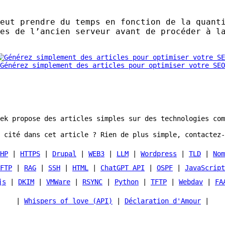
eut prendre du temps en fonction de la quant
es de l’ancien serveur avant de procéder à l
Générez simplement des articles pour optimiser votre SEO
ek propose des articles simples sur des technologies com
 cité dans cet article ? Rien de plus simple, contactez-
HP
|
HTTPS
|
Drupal
|
WEB3
|
LLM
|
Wordpress
|
TLD
|
Nom
FTP
|
RAG
|
SSH
|
HTML
|
ChatGPT API
|
OSPF
|
JavaScript
js
|
DKIM
|
VMWare
|
RSYNC
|
Python
|
TFTP
|
Webdav
|
FA
|
Whispers of love (API)
|
Déclaration d'Amour
|