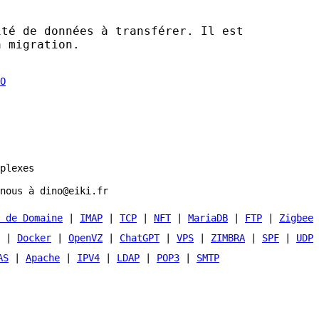
ité de données à transférer. Il est
a migration.
plexes
nous à dino@eiki.fr
 de Domaine
|
IMAP
|
TCP
|
NFT
|
MariaDB
|
FTP
|
Zigbee
|
Docker
|
OpenVZ
|
ChatGPT
|
VPS
|
ZIMBRA
|
SPF
|
UDP
AS
|
Apache
|
IPV4
|
LDAP
|
POP3
|
SMTP