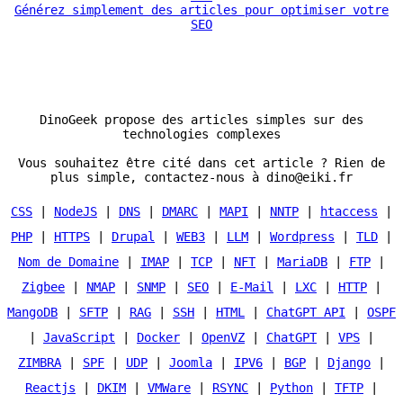
Générez simplement des articles pour optimiser votre
SEO
DinoGeek propose des articles simples sur des
technologies complexes
Vous souhaitez être cité dans cet article ? Rien de
plus simple, contactez-nous à dino@eiki.fr
CSS
|
NodeJS
|
DNS
|
DMARC
|
MAPI
|
NNTP
|
htaccess
|
PHP
|
HTTPS
|
Drupal
|
WEB3
|
LLM
|
Wordpress
|
TLD
|
Nom de Domaine
|
IMAP
|
TCP
|
NFT
|
MariaDB
|
FTP
|
Zigbee
|
NMAP
|
SNMP
|
SEO
|
E-Mail
|
LXC
|
HTTP
|
MangoDB
|
SFTP
|
RAG
|
SSH
|
HTML
|
ChatGPT API
|
OSPF
|
JavaScript
|
Docker
|
OpenVZ
|
ChatGPT
|
VPS
|
ZIMBRA
|
SPF
|
UDP
|
Joomla
|
IPV6
|
BGP
|
Django
|
Reactjs
|
DKIM
|
VMWare
|
RSYNC
|
Python
|
TFTP
|